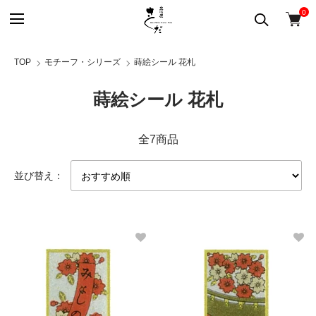
0
TOP
モチーフ・シリーズ
蒔絵シール 花札
蒔絵シール 花札
全7商品
並び替え：