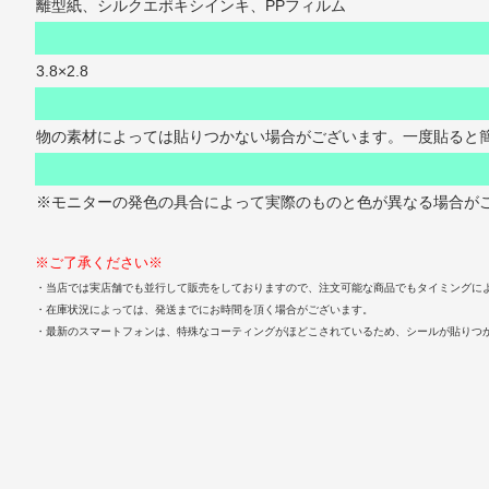
離型紙、シルクエポキシインキ、PPフィルム
3.8×2.8
物の素材によっては貼りつかない場合がございます。一度貼ると
※モニターの発色の具合によって実際のものと色が異なる場合が
※ご了承ください※
・当店では実店舗でも並行して販売をしておりますので、注文可能な商品でもタイミングに
・在庫状況によっては、発送までにお時間を頂く場合がございます。
・最新のスマートフォンは、特殊なコーティングがほどこされているため、シールが貼りつ