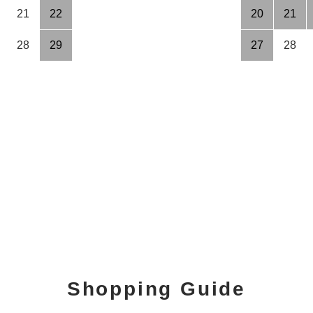
21
22
20
21
28
29
27
28
Shopping Guide