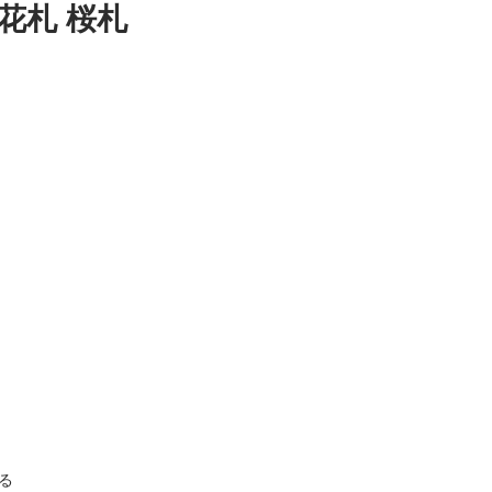
花札 桜札
る