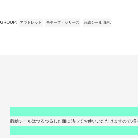
GROUP:
アウトレット
モチーフ・シリーズ
蒔絵シール 花札
蒔絵シールはつるつるした面に貼ってお使いいただけますので,様