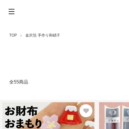
TOP
金沢箔 手作り和硝子
全55商品