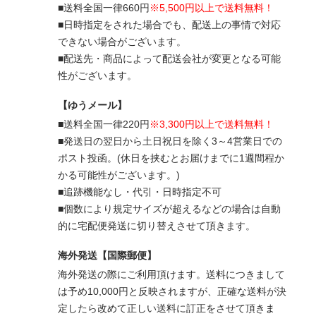
■送料全国一律660円
※5,500円以上で送料無料！
■日時指定をされた場合でも、配送上の事情で対応
できない場合がございます。
■配送先・商品によって配送会社が変更となる可能
性がございます。
【ゆうメール】
■送料全国一律220円
※3,300円以上で送料無料！
■発送日の翌日から土日祝日を除く3～4営業日での
ポスト投函。(休日を挟むとお届けまでに1週間程か
かる可能性がございます。)
■追跡機能なし・代引・日時指定不可
■個数により規定サイズが超えるなどの場合は自動
的に宅配便発送に切り替えさせて頂きます。
海外発送【国際郵便】
海外発送の際にご利用頂けます。送料につきまして
は予め10,000円と反映されますが、正確な送料が決
定したら改めて正しい送料に訂正をさせて頂きま