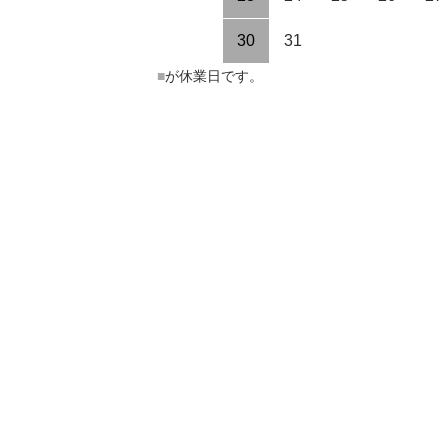
30
31
■
が休業日です。