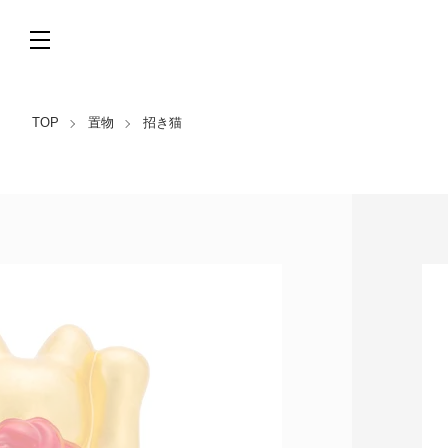
TOP
置物
招き猫