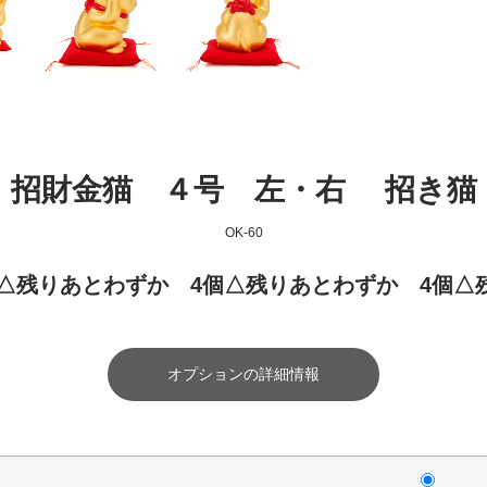
招財金猫 ４号 左・右 招き猫
OK-60
100円)△残りあとわずか 4個△残りあとわずか 4個
オプションの詳細情報