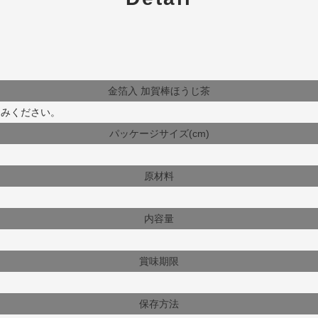
金箔入 加賀棒ほうじ茶
しみください。
パッケージサイズ(cm)
原材料
内容量
賞味期限
保存方法