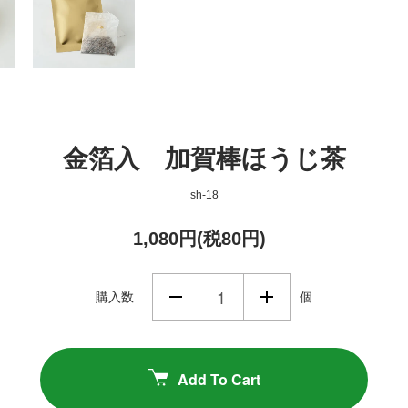
金箔入 加賀棒ほうじ茶
sh-18
1,080円(税80円)
購入数
個
Add To Cart