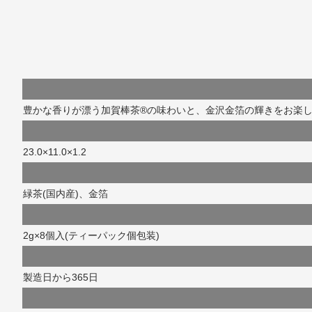
豊かな香りが漂う加賀棒茶®の味わいと、金沢金箔の輝きをお楽
23.0×11.0×1.2
緑茶(国内産)、金箔
2g×8個入(ティーパック個包装)
製造日から365日