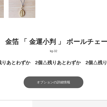
 金箔 「 金運小判 」 ボールチェ
kg-32
)△残りあとわずか 2個△残りあとわずか 2個△残
オプションの詳細情報