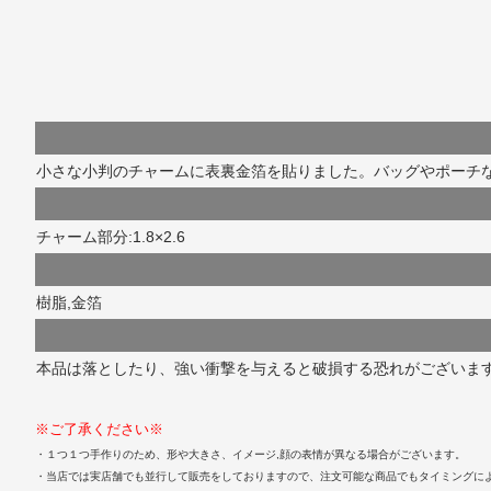
小さな小判のチャームに表裏金箔を貼りました。バッグやポーチ
チャーム部分:1.8×2.6
樹脂,金箔
本品は落としたり、強い衝撃を与えると破損する恐れがございま
※ご了承ください※
・１つ１つ手作りのため、形や大きさ、イメージ,顔の表情が異なる場合がございます。
・当店では実店舗でも並行して販売をしておりますので、注文可能な商品でもタイミングに