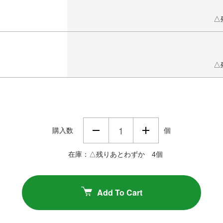
△
△
購入数
個
在庫：△残りあとわずか 4個
Add To Cart