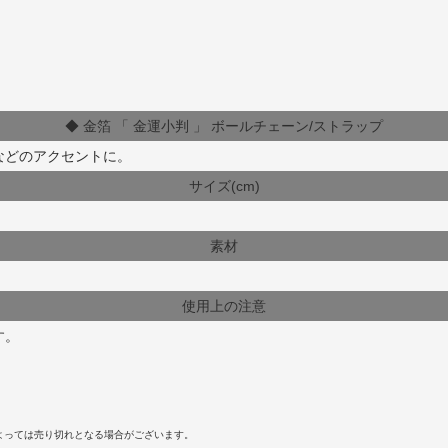
◆ 金箔 「 金運小判 」 ボールチェーン/ストラップ
などのアクセントに。
サイズ(cm)
素材
使用上の注意
す。
よっては売り切れとなる場合がございます。