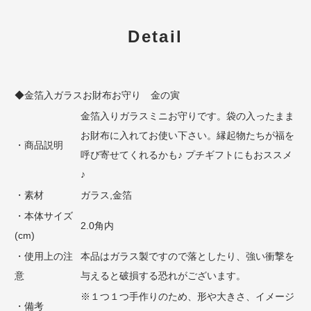
Detail
◆金箔入ガラスお財布お守り 金の寅
金箔入りガラスミニお守りです。袋の入ったまま
お財布に入れてお使い下さい。縁起物たちが福を
・商品説明
呼び寄せてくれるかも♪ プチギフトにもおススメ
♪
・素材
ガラス,金箔
・本体サイズ
2.0角内
(cm)
・使用上の注
本品はガラス製ですので落としたり、強い衝撃を
意
与えると破損する恐れがございます。
※１つ１つ手作りのため、形や大きさ、イメージ
・備考