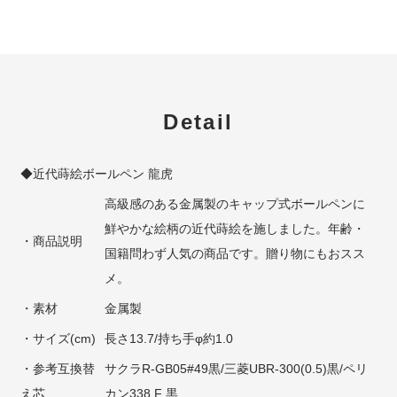
Detail
◆近代蒔絵ボールペン 龍虎
高級感のある金属製のキャップ式ボールペンに
鮮やかな絵柄の近代蒔絵を施しました。年齢・
・商品説明
国籍問わず人気の商品です。贈り物にもおスス
メ。
・素材
金属製
・サイズ(cm)
長さ13.7/持ち手φ約1.0
・参考互換替
サクラR-GB05#49黒/三菱UBR-300(0.5)黒/ペリ
え芯
カン338 F 黒