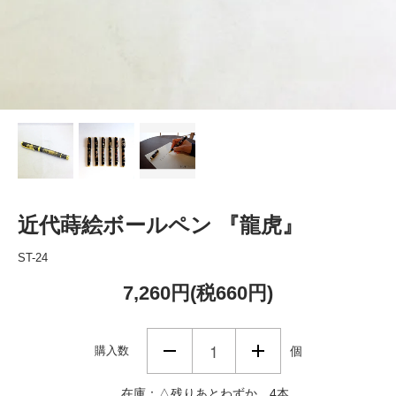
近代蒔絵ボールペン 『龍虎』
ST-24
7,260円(税660円)
購入数
個
在庫：△残りあとわずか 4本