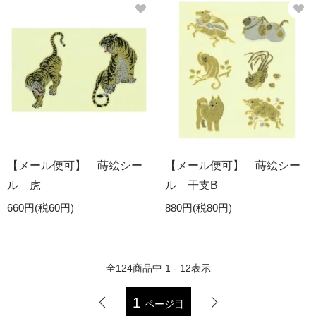
【メール便可】 蒔絵シー
【メール便可】 蒔絵シー
ル 虎
ル 干支B
660円(税60円)
880円(税80円)
全
124
商品中
1 - 12
表示
1
ページ目