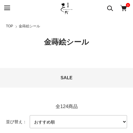
0
TOP
金蒔絵シール
金蒔絵シール
カテゴリー一覧
SALE
全124商品
並び替え：